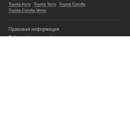
Toyota Auris
Toyota Yaris
Toyota Corolla
Toyota Corolla Verso
Правовая информация
Публичный договор оферты на оказание услуг
Гарантийные обязательства
Согласие на обработку персональных данных
Пользовательское соглашение
Политика в отношении персональных данных
+7 (926) 844-55-45
Москва, ул. Иловайская, д. 12Ас1
Доставка по РФ
Политика обработки персональных данных
Разработка:
Z E M L Y A N S K O F F