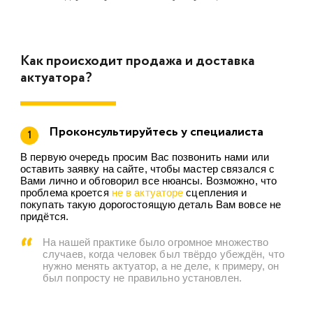
Как происходит продажа и доставка
актуатора?
Проконсультируйтесь у специалиста
1
В первую очередь просим Вас позвонить нами или
оставить заявку на сайте, чтобы мастер связался с
Вами лично и обговорил все нюансы. Возможно, что
проблема кроется
не в актуаторе
сцепления и
покупать такую дорогостоящую деталь Вам вовсе не
придётся.
На нашей практике было огромное множество
случаев, когда человек был твёрдо убеждён, что
нужно менять актуатор, а не деле, к примеру, он
был попросту не правильно установлен.