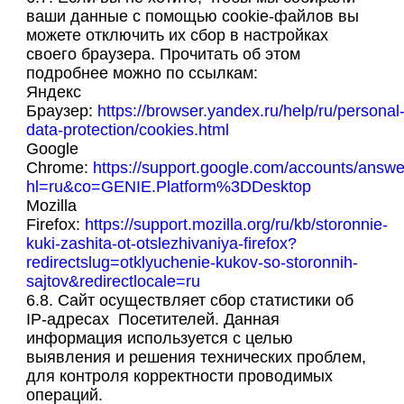
ваши данные с помощью cookie-файлов вы
можете отключить их сбор в настройках
своего браузера. Прочитать об этом
подробнее можно по ссылкам:
Яндекс
Браузер:
https://browser.yandex.ru/help/ru/personal
data-protection/cookies.html
Google
Chrome:
https://support.google.com/accounts/answ
hl=ru&co=GENIE.Platform%3DDesktop
Mozilla
Firefox:
https://support.mozilla.org/ru/kb/storonnie-
kuki-zashita-ot-otslezhivaniya-firefox?
redirectslug=otklyuchenie-kukov-so-storonnih-
sajtov&redirectlocale=ru
6.8. Сайт осуществляет сбор статистики об
IP-адресах Посетителей. Данная
информация используется с целью
выявления и решения технических проблем,
для контроля корректности проводимых
операций.