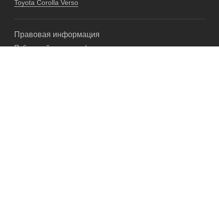
Toyota Corolla Verso
Правовая информация
Публичный договор оферты на оказание услуг
Гарантийные обязательства
Согласие на обработку персональных данных
Пользовательское соглашение
Политика в отношении персональных данных
+7 (926) 844-55-45
Москва, ул. Иловайская, д. 12Ас1
Доставка по РФ
Политика обработки персональных данных
Разработка:
Z E M L Y A N S K O F F