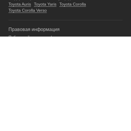
Toyota Auris
Toyota Yaris
Toyota Corolla
Toyota Corolla Verso
Правовая информация
Публичный договор оферты на оказание услуг
Гарантийные обязательства
Согласие на обработку персональных данных
Пользовательское соглашение
Политика в отношении персональных данных
+7 (926) 844-55-45
Москва, ул. Иловайская, д. 12Ас1
Доставка по РФ
Политика обработки персональных данных
Разработка:
Z E M L Y A N S K O F F