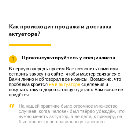
Как происходит продажа и доставка
актуатора?
Проконсультируйтесь у специалиста
1
В первую очередь просим Вас позвонить нами или
оставить заявку на сайте, чтобы мастер связался с
Вами лично и обговорил все нюансы. Возможно, что
проблема кроется
не в актуаторе
сцепления и
покупать такую дорогостоящую деталь Вам вовсе не
придётся.
На нашей практике было огромное множество
случаев, когда человек был твёрдо убеждён, что
нужно менять актуатор, а не деле, к примеру, он
был попросту не правильно установлен.