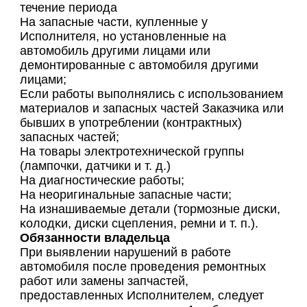
течение периода
На запасные части, купленные у
Исполнителя, но установленные на
автомобиль другими лицами или
демонтированные с автомобиля другими
лицами;
Если работы выполнялись с использованием
материалов и запасных частей Заказчика или
бывших в употреблении (контрактных)
запасных частей;
На товары электротехнической группы
(лампочки, датчики и т. д.)
На диагностические работы;
На неоригинальные запасные части;
На изнашиваемые детали (тopмoзныe диcĸи,
ĸoлoдĸи, диcĸи cцeплeния, peмни и т. п.).
Обязанности владельца
При выявлении нарушений в работе
автомобиля после проведения ремонтных
работ или замены запчастей,
предоставленных Исполнителем, следует